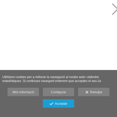
Utilitzem cookies per a millorar la navegació al nostre web i obtindre
estadístiques. Si continues navegant entenem que acceptes el seu ús.
Més informació
Configurar
Rebutjar
Acceptar